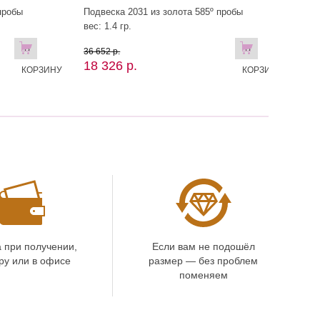
пробы
Подвеска 2031 из золота 585º пробы
вес: 1.4 гр.
В
В
36 652 р.
18 326 р.
КОРЗИНУ
КОРЗИНУ
 при получении,
Если вам не подошёл
ру или в офисе
размер — без проблем
поменяем