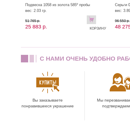
Подвеска 1058 из золота 585º пробы
Серьги 0
вес: 2.03 гр.
вес: 3.89
В
51 765 р.
96 550 р.
25 883 р.
48 275
КОРЗИНУ
C НАМИ ОЧЕНЬ УДОБНО РАБ
Вы заказываете
Мы перезванива
понравившееся украшение
подтверждаем