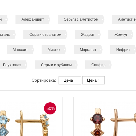
н
Александрит
Серьги с аметистом
Аметист 
сталь
Серьги с гранатом
Жадеит
Жемчуг
Малахит
Мистик
Морганит
Нефрит
Раухтопаз
Серьги с рубином
Сапфир
Сортировка:
Цена ↓
Цена ↑
-50%