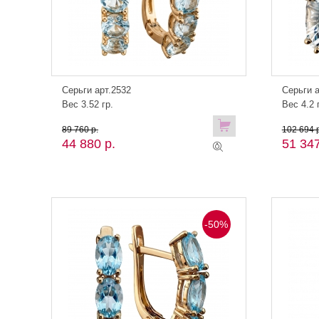
Серьги арт.2532
Серьги а
Вес 3.52 гр.
Вес 4.2 
89 760 р.
102 694 р
44 880 р.
51 347
-50%