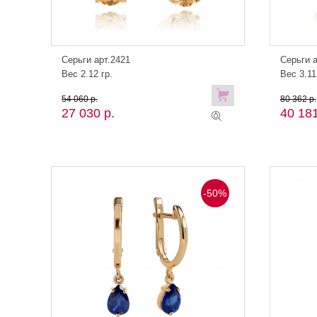
Серьги арт.2421
Серьги а
Вес 2.12 гр.
Вес 3.11
54 060 р.
80 362 р.
27 030 р.
40 181
-50%