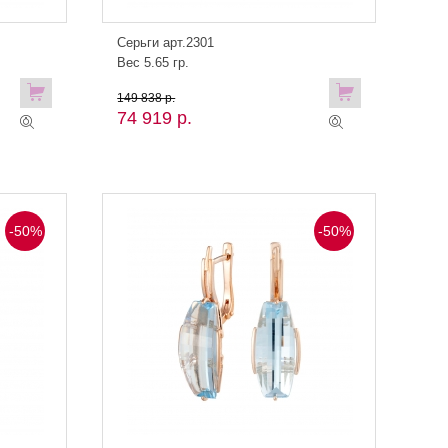
Серьги арт.2301
Вес 5.65 гр.
149 838 р.
74 919 р.
-50%
-50%