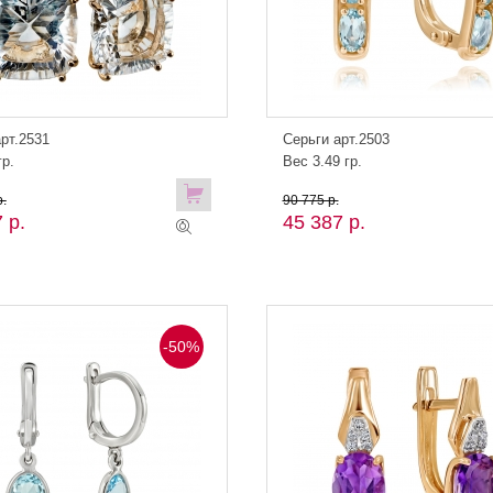
рт.2531
Серьги арт.2503
гр.
Вес 3.49 гр.
.
90 775 р.
 р.
45 387 р.
-50%