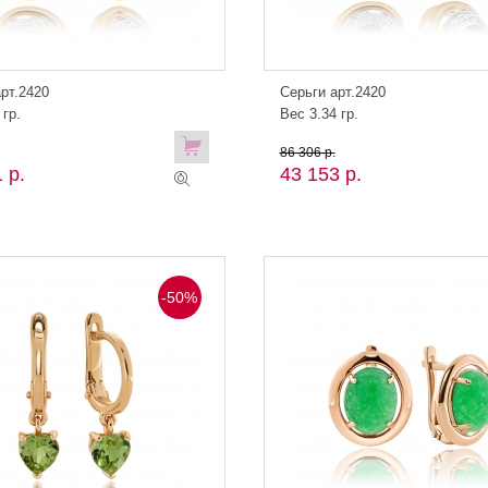
рт.2420
Серьги арт.2420
 гр.
Вес 3.34 гр.
86 306 р.
 р.
43 153 р.
-50%