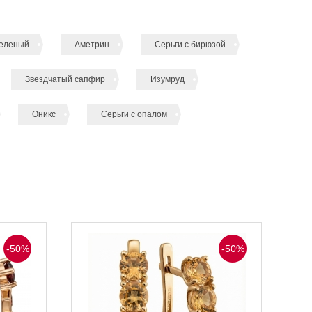
зеленый
Аметрин
Серьги с бирюзой
Звездчатый сапфир
Изумруд
Оникс
Серьги с опалом
-50%
-50%