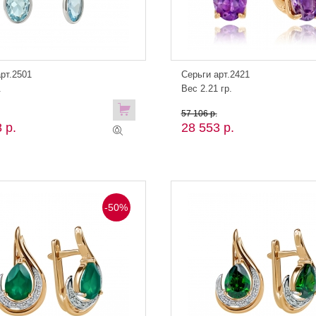
рт.2501
Серьги арт.2421
.
Вес 2.21 гр.
57 106 р.
 р.
28 553 р.
-50%