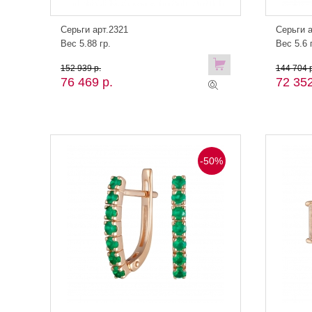
Серьги арт.2321
Серьги а
Вес 5.88 гр.
Вес 5.6 
152 939 р.
144 704 р
76 469 р.
72 352
-50%