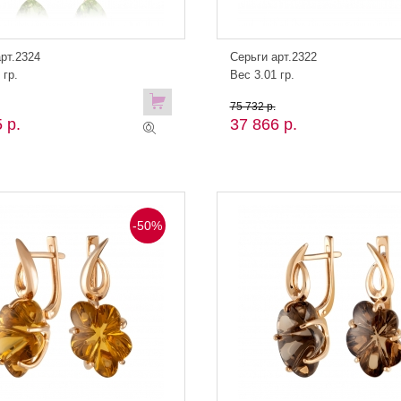
рт.2324
Серьги арт.2322
 гр.
Вес 3.01 гр.
75 732 р.
 р.
37 866 р.
-50%