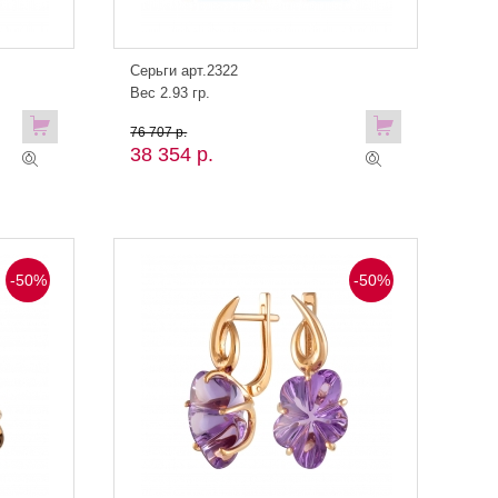
Серьги арт.2322
Вес 2.93 гр.
76 707 р.
38 354 р.
-50%
-50%