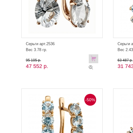
Серьги арт.2536
Серьги а
Вес 3.78 гр.
Вес 2.43
95 105 р.
63 487 р.
47 552 р.
31 743
-50%