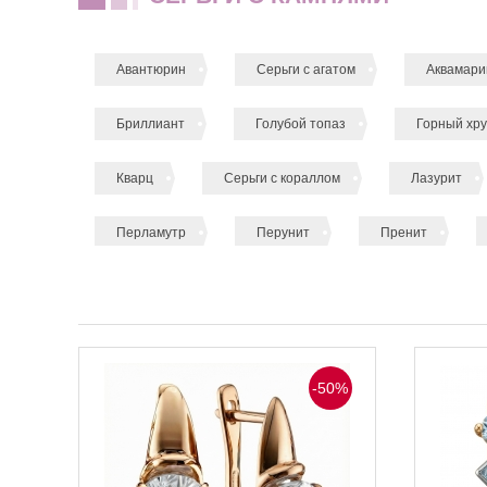
Авантюрин
Серьги с агатом
Аквамари
Бриллиант
Голубой топаз
Горный хру
Кварц
Серьги с кораллом
Лазурит
Перламутр
Перунит
Пренит
-50%