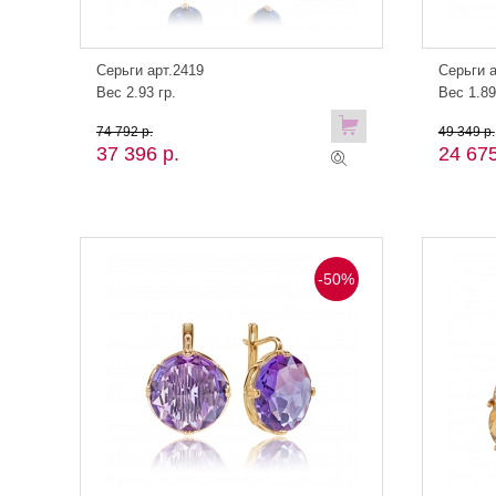
Серьги арт.2419
Серьги а
Вес 2.93 гр.
Вес 1.89
74 792 р.
49 349 р.
37 396 р.
24 675
-50%