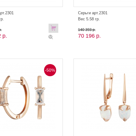
рт.2301
Серьги арт.2301
гр.
Вес 5.58 гр.
.
140 393 р.
 р.
70 196 р.
-50%