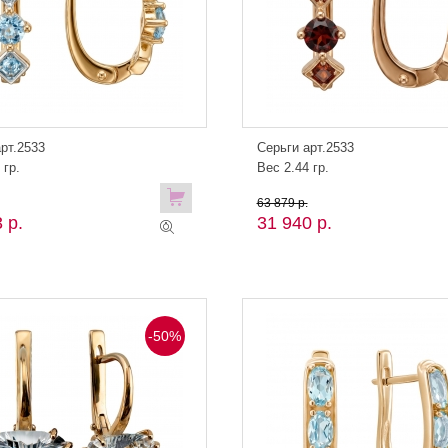
рт.2533
Серьги арт.2533
 гр.
Вес 2.44 гр.
63 879 р.
 р.
31 940 р.
-50%