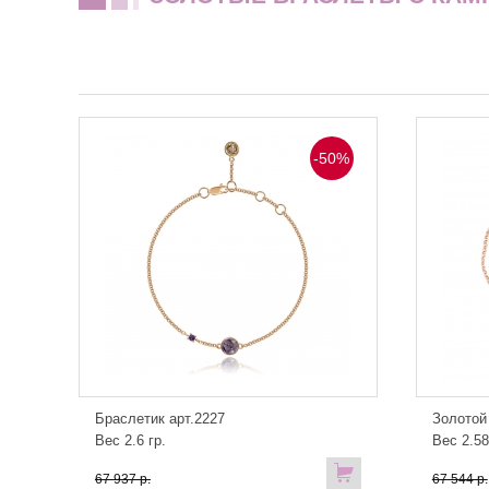
-50%
Браслетик арт.2227
Золотой
Вес 2.6 гр.
Вес 2.58
67 937 р.
67 544 р.