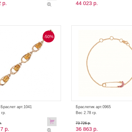
 р.
44 023 р.
-50%
 Браслет арт.1041
Браслетик арт.0965
 гр.
Вес 2.78 гр.
.
73 726 р.
7 р.
36 863 р.