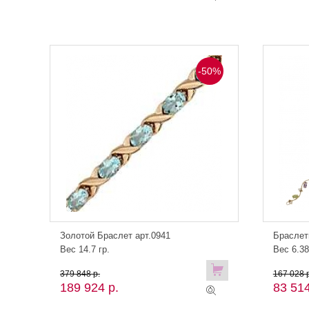
-50%
Золотой Браслет арт.0941
Браслет
Вес 14.7 гр.
Вес 6.38
379 848 р.
167 028 р
189 924 р.
83 514