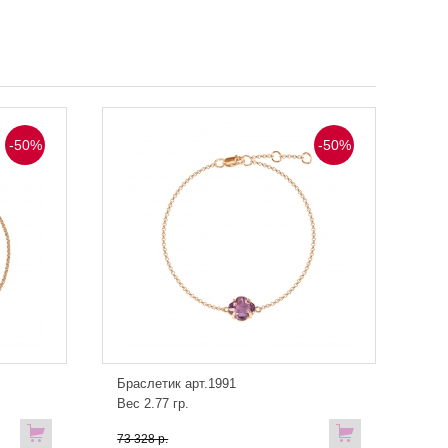
-50%
-50%
Браслетик арт.1991
Вес 2.77 гр.
73 328 р.