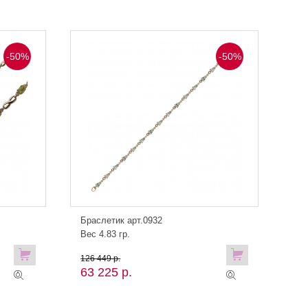
-50%
-50%
Браслетик арт.0932
Вес 4.83 гр.
126 449 р.
63 225 р.