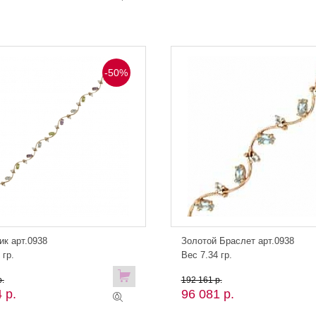
-50%
ик арт.0938
Золотой Браслет арт.0938
 гр.
Вес 7.34 гр.
.
192 161 р.
 р.
96 081 р.