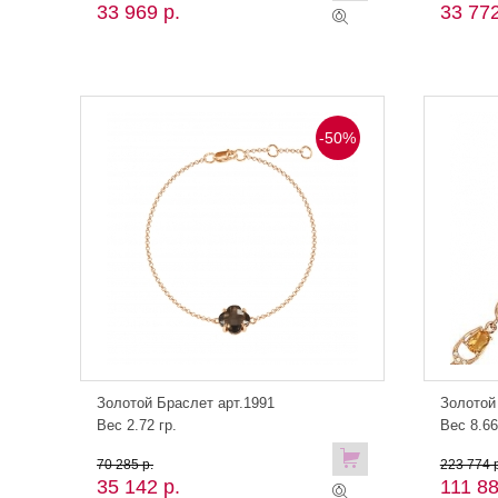
33 969 р.
33 772
-50%
Золотой Браслет арт.1991
Золотой
Вес 2.72 гр.
Вес 8.66
70 285 р.
223 774 р
35 142 р.
111 88