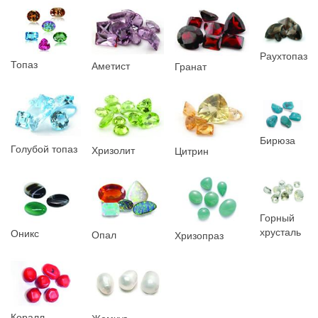
Раухтопаз
Топаз
Аметист
Гранат
Бирюза
Голубой топаз
Хризолит
Цитрин
Горный
хрусталь
Оникс
Опал
Хризопраз
Коралл