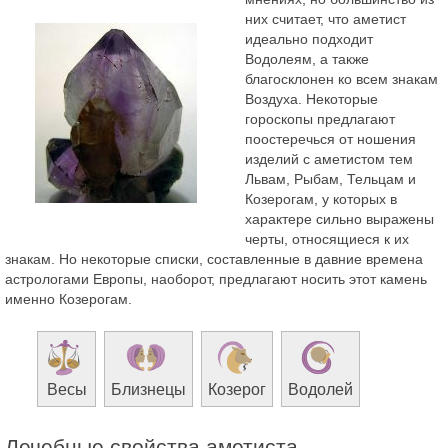
них считает, что аметист
идеально подходит
Водолеям, а также
благосклонен ко всем знакам
Воздуха. Некоторые
гороскопы предлагают
поостеречься от ношения
изделий с аметистом тем
Львам, Рыбам, Тельцам и
Козерогам, у которых в
характере сильно выражены
черты, относящиеся к их
знакам. Но некоторые списки, составленные в давние времена
астрологами Европы, наоборот, предлагают носить этот камень
именно Козерогам.
Весы
Близнецы
Козерог
Водолей
Лечебные свойства аметиста