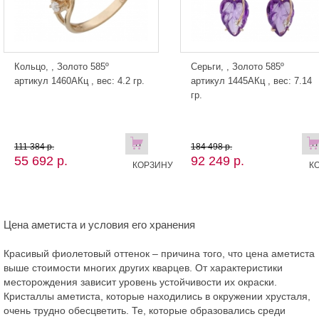
Кольцо, , Золото 585º
Серьги, , Золото 585º
артикул 1460АКц , вес: 4.2 гр.
артикул 1445АКц , вес: 7.14
гр.
В
В
111 384 р.
184 498 р.
55 692 р.
92 249 р.
КОРЗИНУ
К
Цена аметиста и условия его хранения
Красивый фиолетовый оттенок – причина того, что цена аметиста
выше стоимости многих других кварцев. От характеристики
месторождения зависит уровень устойчивости их окраски.
Кристаллы аметиста, которые находились в окружении хрусталя,
очень трудно обесцветить. Те, которые образовались среди