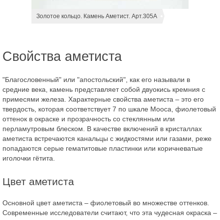
Золотое кольцо. Камень Аметист. Арт.305А
Свойства аметиста
"Благословенный" или "апостольский", как его называли в
средние века, камень представляет собой двуокись кремния с
примесями железа. Характерные свойства аметиста – это его
твердость, которая соответствует 7 по шкале Мооса, фиолетовый
оттенок в окраске и прозрачность со стеклянным или
перламутровым блеском. В качестве включений в кристаллах
аметиста встречаются канальцы с жидкостями или газами, реже
попадаются серые гематитовые пластинки или коричневатые
иголочки гётита.
Цвет аметиста
Основной цвет аметиста – фиолетовый во множестве оттенков.
Современные исследователи считают, что эта чудесная окраска –