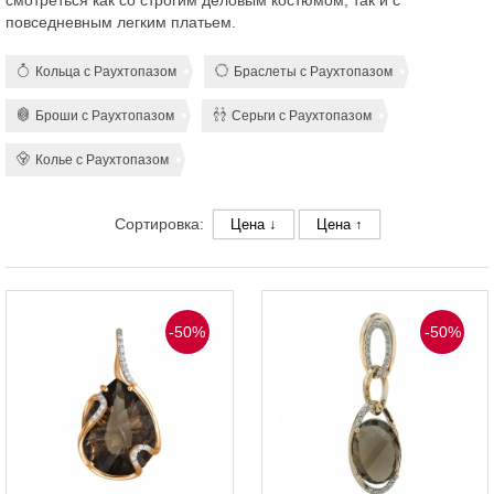
смотреться как со строгим деловым костюмом, так и с
повседневным легким платьем.
Кольца с Раухтопазом
Браслеты с Раухтопазом
Броши с Раухтопазом
Серьги с Раухтопазом
Колье с Раухтопазом
Сортировка:
Цена ↓
Цена ↑
-50%
-50%