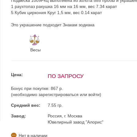
Подвеска 1009РКц выполнена из золота 585 пробы и украшен
1 раухтопаз ракушка 16 мм на 16 мм, вес 7.34 карат
5 Кубик циркония Круг 1,5 мм, вес 0.14 карат
Это украшение подходит Знакам зодиака
Весы
Цена:
ПО ЗАПРОСУ
Бонус при покупке:
867 р.
(необходимо
зарегистрироваться
или
войти
)
Средний вес:
7.55 гр.
Завод:
Россия, г. Москва
Ювелирный завод "Алорис"
Нет в наличии