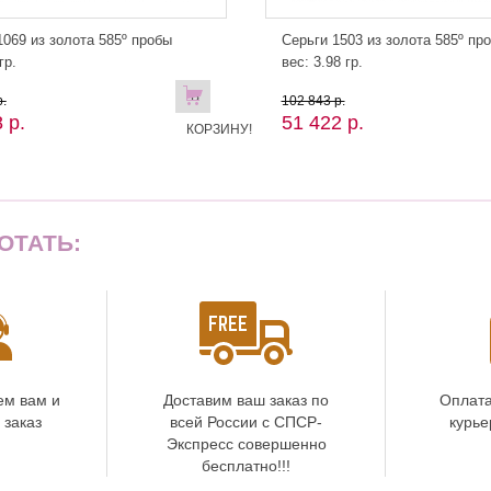
069 из золота 585º пробы
Серьги 1503 из золота 585º пр
гр.
вес: 3.98 гр.
В
.
102 843 р.
 р.
51 422 р.
КОРЗИНУ!
ОТАТЬ:
ем вам и
Доставим ваш заказ по
Оплата
 заказ
всей России с СПСР-
курье
Экспресс совершенно
бесплатно!!!