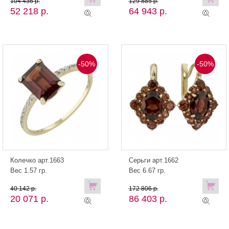
104 436 р.
129 885 р.
52 218 р.
64 943 р.
-50%
-50%
Колечко арт.1663
Серьги арт.1662
Вес 1.57 гр.
Вес 6.67 гр.
40 142 р.
172 806 р.
20 071 р.
86 403 р.