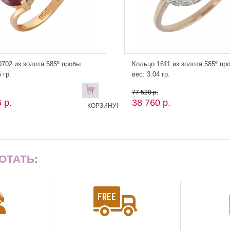
702 из золота 585º пробы
Кольцо 1611 из золота 585º пр
 гр.
вес: 3.04 гр.
В
77 520 р.
 р.
38 760 р.
КОРЗИНУ!
ОТАТЬ: