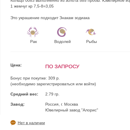
Кольцо 0083 выполненно из золота 585 пробы. Ювелирное и
1 жемчуг кр 7,5-8=3,05
Это украшение подходит Знакам зодиака
Рак
Водолей
Рыбы
Цена:
ПО ЗАПРОСУ
Бонус при покупке:
309 р.
(необходимо
зарегистрироваться
или
войти
)
Средний вес:
2.79 гр.
Завод:
Россия, г. Москва
Ювелирный завод "Алорис"
Нет в наличии