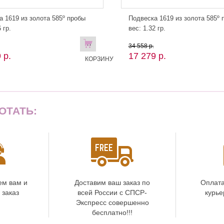
а 1619 из золота 585º пробы
Подвеска 1619 из золота 585º 
 гр.
вес: 1.32 гр.
В
34 558 р.
 р.
17 279 р.
КОРЗИНУ
ОТАТЬ:
ем вам и
Доставим ваш заказ по
Оплата
 заказ
всей России с СПСР-
курье
Экспресс совершенно
бесплатно!!!