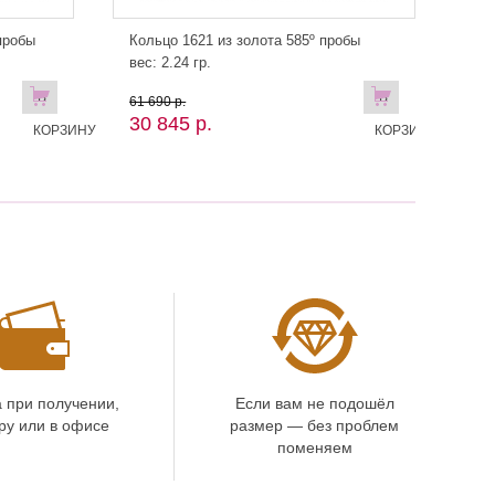
пробы
Кольцо 1621 из золота 585º пробы
вес: 2.24 гр.
В
В
61 690 р.
30 845 р.
КОРЗИНУ
КОРЗИНУ!
 при получении,
Если вам не подошёл
ру или в офисе
размер — без проблем
поменяем