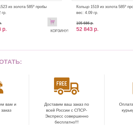
523 из золота 585º пробы
Кольцо 1519 из золота 585º пр
 гр.
вес: 4.09 гр.
В
.
105 686 р.
 р.
52 843 р.
КОРЗИНУ!
ОТАТЬ:
ем вам и
Доставим ваш заказ по
Оплата
 заказ
всей России с СПСР-
курье
Экспресс совершенно
бесплатно!!!