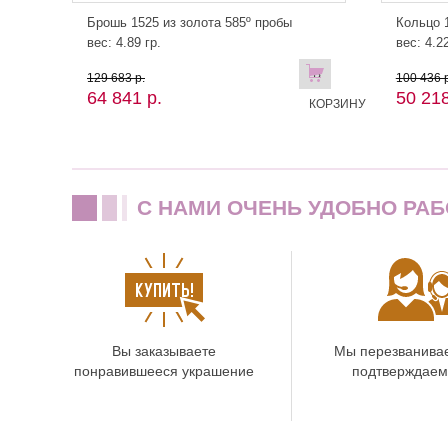
Брошь 1525 из золота 585º пробы
Кольцо 1
вес: 4.89 гр.
вес: 4.22
В
129 683 р.
100 436 р
64 841 р.
50 218
КОРЗИНУ
C НАМИ ОЧЕНЬ УДОБНО РАБ
Вы заказываете
Мы перезванива
понравившееся украшение
подтверждаем