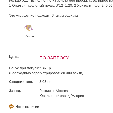
Кольцо 0127 выполненно из золота 585 пробы. Ювелирное из
1 Опал синт.зеленый груша 8*12=1.29, 2 Хризолит Круг 2=0.06,
Это украшение подходит Знакам зодиака
Рыбы
Цена:
ПО ЗАПРОСУ
Бонус при покупке:
361 р.
(необходимо
зарегистрироваться
или
войти
)
Средний вес:
3.03 гр.
Завод:
Россия, г. Москва
Ювелирный завод "Алорис"
Нет в наличии