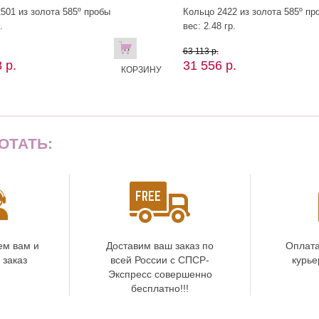
501 из золота 585º пробы
Кольцо 2422 из золота 585º пр
.
вес: 2.48 гр.
В
63 113 р.
 р.
31 556 р.
КОРЗИНУ
ОТАТЬ:
ем вам и
Доставим ваш заказ по
Оплата
 заказ
всей России с СПСР-
курье
Экспресс совершенно
бесплатно!!!