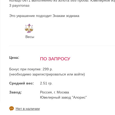
Кольцо 0671 выполненно из золота 585 пробы. Ювелирное и
3 раухтопаз
Это украшение подходит Знакам зодиака
Весы
Цена:
ПО ЗАПРОСУ
Бонус при покупке:
299 р.
(необходимо
зарегистрироваться
или
войти
)
Средний вес:
2.51 гр.
Завод:
Россия, г. Москва
Ювелирный завод "Алорис"
Нет в наличии