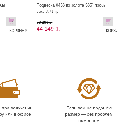
обы
Подвеска 0438 из золота 585º пробы
вес: 3.71 гр.
В
В
88 298 р.
44 149 р.
КОРЗИНУ
КОРЗИНУ
 при получении,
Если вам не подошёл
ру или в офисе
размер — без проблем
поменяем