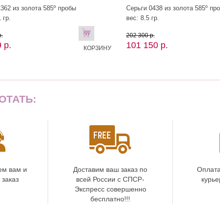
362 из золота 585º пробы
Серьги 0438 из золота 585º пр
 гр.
вес: 8.5 гр.
В
.
202 300 р.
 р.
101 150 р.
КОРЗИНУ
ОТАТЬ:
ем вам и
Доставим ваш заказ по
Оплата
 заказ
всей России с СПСР-
курье
Экспресс совершенно
бесплатно!!!