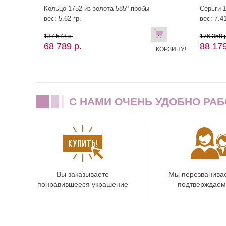
Кольцо 1752 из золота 585º пробы
Серьги 1
вес: 5.62 гр.
вес: 7.41
В
137 578 р.
176 358 р
68 789 р.
88 179
КОРЗИНУ!
C НАМИ ОЧЕНЬ УДОБНО РАБ
Вы заказываете
Мы перезванива
понравившееся украшение
подтверждаем