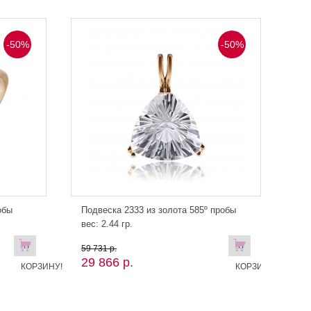
-50%
-50%
обы
Подвеска 2333 из золота 585º пробы
вес: 2.44 гр.
В
В
59 731 р.
29 866 р.
КОРЗИНУ!
КОРЗИНУ