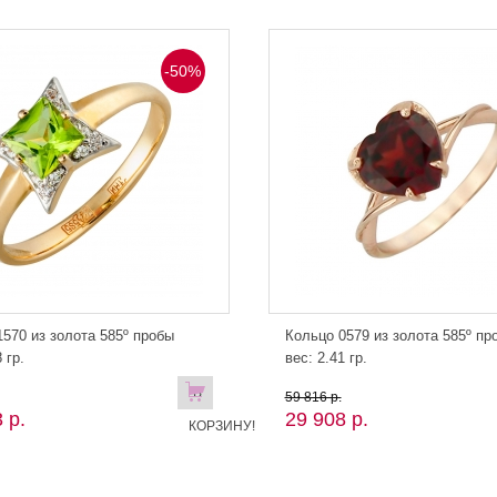
-50%
570 из золота 585º пробы
Кольцо 0579 из золота 585º пр
 гр.
вес: 2.41 гр.
В
59 816 р.
 р.
29 908 р.
КОРЗИНУ!