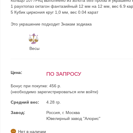
Кольцо 1077РКц выполнено из золота 585 пробы и украшено 
1 раухтопаз октагон фантазийный 12 мм на 12 мм, вес 6.9 ка
5 Кубик циркония круг 1,0 мм, вес 0.04 карат
Это украшение подходит Знакам зодиака
Весы
Цена:
ПО ЗАПРОСУ
Бонус при покупке:
456 р.
(необходимо
зарегистрироваться
или
войти
)
Средний вес:
4.28 гр.
Завод:
Россия, г. Москва
Ювелирный завод "Алорис"
Нет в наличии