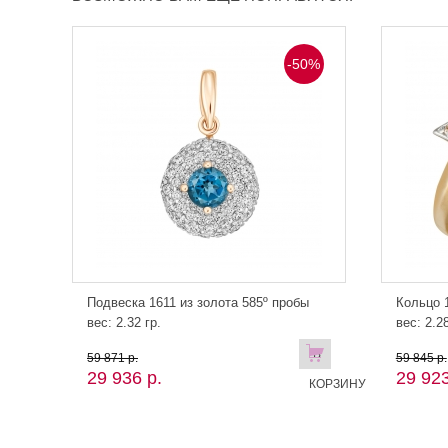
-50%
Подвеска 1611 из золота 585º пробы
Кольцо 1
вес: 2.32 гр.
вес: 2.28
В
59 871 р.
59 845 р.
29 936 р.
29 923
КОРЗИНУ