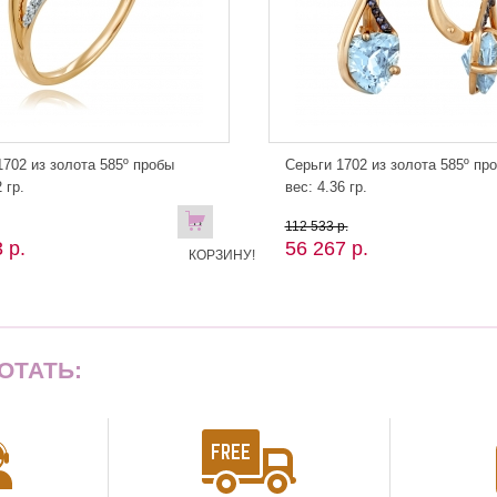
702 из золота 585º пробы
Серьги 1702 из золота 585º пр
 гр.
вес: 4.36 гр.
В
112 533 р.
 р.
56 267 р.
КОРЗИНУ!
ОТАТЬ: