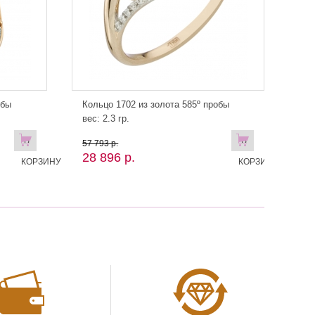
обы
Кольцо 1702 из золота 585º пробы
вес: 2.3 гр.
В
В
57 793 р.
28 896 р.
КОРЗИНУ
КОРЗИНУ!