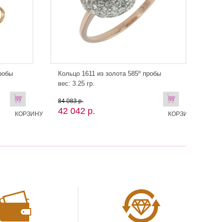
робы
Кольцо 1611 из золота 585º пробы
вес: 3.25 гр.
В
В
84 083 р.
42 042 р.
КОРЗИНУ
КОРЗИНУ!