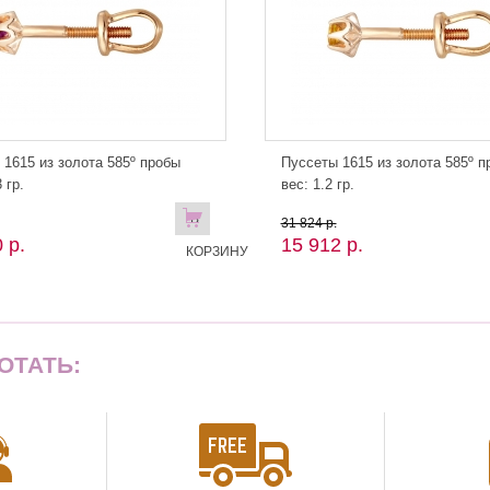
 1615 из золота 585º пробы
Пуссеты 1615 из золота 585º п
 гр.
вес: 1.2 гр.
В
31 824 р.
 р.
15 912 р.
КОРЗИНУ
ОТАТЬ: