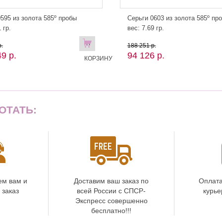
595 из золота 585º пробы
Серьги 0603 из золота 585º пр
 гр.
вес: 7.69 гр.
В
.
188 251 р.
9 р.
94 126 р.
КОРЗИНУ
ОТАТЬ:
ем вам и
Доставим ваш заказ по
Оплата
 заказ
всей России с СПСР-
курье
Экспресс совершенно
бесплатно!!!