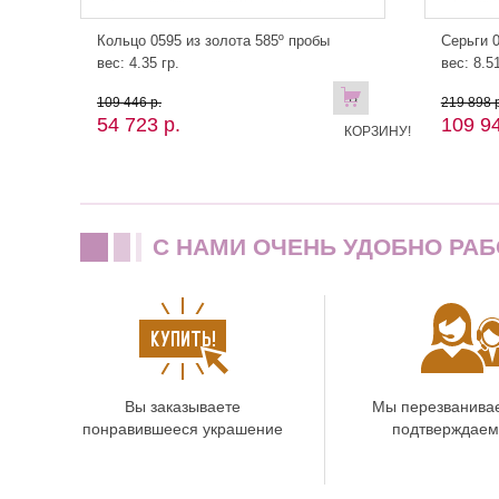
Кольцо 0595 из золота 585º пробы
Серьги 0
вес: 4.35 гр.
вес: 8.51
В
109 446 р.
219 898 р
54 723 р.
109 94
КОРЗИНУ!
C НАМИ ОЧЕНЬ УДОБНО РАБ
Вы заказываете
Мы перезванива
понравившееся украшение
подтверждаем