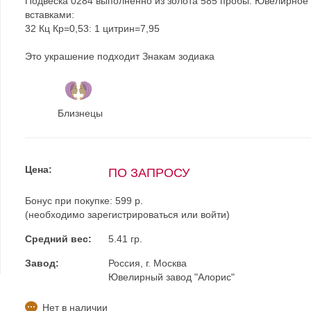
Подвеска 0284 выполненно из золота 585 пробы. Ювелирное
вставками:
32 Кц Кр=0,53: 1 цитрин=7,95
Это украшение подходит Знакам зодиака
Близнецы
Цена:
ПО ЗАПРОСУ
Бонус при покупке:
599 р.
(необходимо
зарегистрироваться
или
войти
)
Средний вес:
5.41 гр.
Завод:
Россия, г. Москва
Ювелирный завод "Алорис"
Нет в наличии