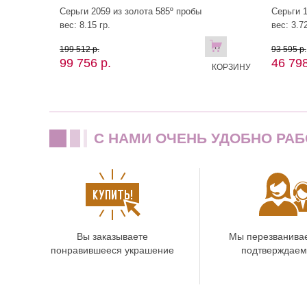
Серьги 2059 из золота 585º пробы
Серьги 1
вес: 8.15 гр.
вес: 3.72
В
199 512 р.
93 595 р.
99 756 р.
46 798
КОРЗИНУ
C НАМИ ОЧЕНЬ УДОБНО РАБ
Вы заказываете
Мы перезванива
понравившееся украшение
подтверждаем