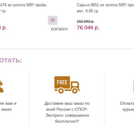
476 из золота 585º пробы
Серьги 0651 из золота 585º пр
 гр.
вес: 6.05 гр.
В
152 092 р.
 р.
76 046 р.
КОРЗИНУ
ОТАТЬ:
ем вам и
Доставим ваш заказ по
Оплата
 заказ
всей России с СПСР-
курье
Экспресс совершенно
бесплатно!!!