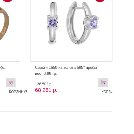
обы
Серьги 1650 из золота 585º пробы
вес: 3.98 гр.
В
В
136 502 р.
68 251 р.
КОРЗИНУ!
КОРЗИНУ