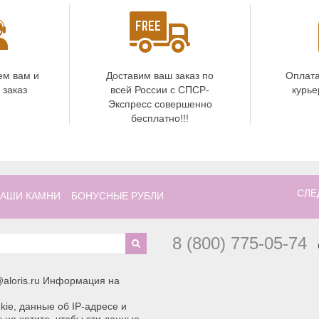
ем вам и
Доставим ваш заказ по
Оплата
 заказ
всей России с СПСР-
курье
Экспресс совершенно
бесплатно!!!
СЛЕ
АШИ КАМНИ
БОНУСНЫЕ РУБЛИ
8 (800) 775-05-74
aloris.ru Информация на
ie, данные об IP-адресе и
 не хотите, чтобы эти данные