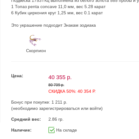
Подвеска 1753ТКц выполнена из белого золота 585 пробы и 
1 Топаз penta concave 11,0 мм, вес 5.28 карат
6 Кубик циркония круг 1,25 мм, вес 0.1 карат
Это украшение подходит Знакам зодиака
Скорпион
Цена:
40 355 р.
80 709 р.
СКИДКА 50%: 40 354 Р.
Бонус при покупке:
1 211 р.
(необходимо
зарегистрироваться
или
войти
)
Средний вес:
2.86 гр.
Наличие:
На складе