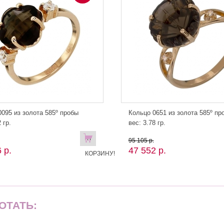
095 из золота 585º пробы
Кольцо 0651 из золота 585º пр
 гр.
вес: 3.78 гр.
В
95 105 р.
 р.
47 552 р.
КОРЗИНУ!
ОТАТЬ: