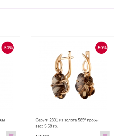
-50%
-50%
обы
Серьги 2301 из золота 585º пробы
вес: 5.58 гр.
В
В