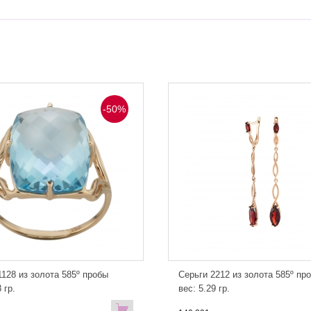
-50%
128 из золота 585º пробы
Серьги 2212 из золота 585º пр
 гр.
вес: 5.29 гр.
В