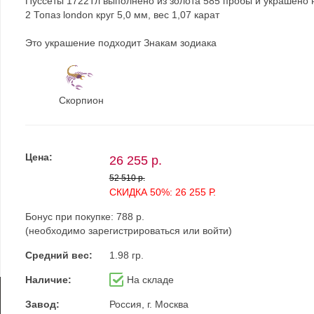
Пуссеты 1722Тл выполнено из золота 585 пробы и украшено 
2 Топаз london круг 5,0 мм, вес 1,07 карат
Это украшение подходит Знакам зодиака
Скорпион
Цена:
26 255 р.
52 510 р.
СКИДКА 50%: 26 255 Р.
Бонус при покупке:
788 р.
(необходимо
зарегистрироваться
или
войти
)
Средний вес:
1.98 гр.
Наличие:
На складе
Завод:
Россия, г. Москва