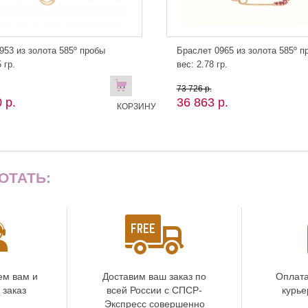
953 из золота 585º пробы
Браслет 0965 из золота 585º п
 гр.
вес: 2.78 гр.
В
73 726 р.
 р.
36 863 р.
КОРЗИНУ
ОТАТЬ:
ем вам и
Доставим ваш заказ по
Оплата
 заказ
всей России с СПСР-
курье
Экспресс совершенно