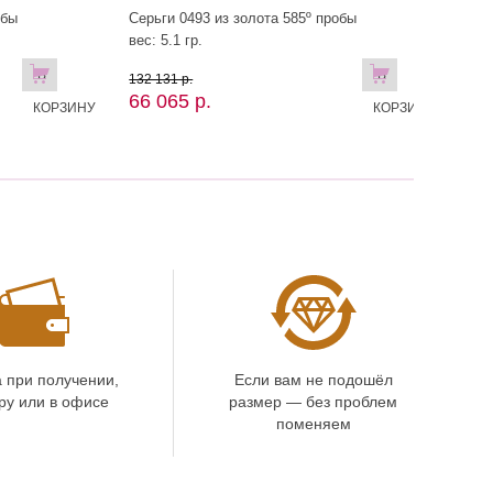
обы
Серьги 0493 из золота 585º пробы
вес: 5.1 гр.
В
В
132 131 р.
66 065 р.
КОРЗИНУ
КОРЗИНУ
 при получении,
Если вам не подошёл
ру или в офисе
размер — без проблем
поменяем