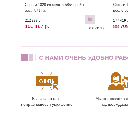
Серьги 1820 из золота 585º пробы
Серьги 1
вес: 7.71 гр.
вес: 6.69
В
212 333 р.
177 419 р
106 167 р.
88 709
КОРЗИНУ
C НАМИ ОЧЕНЬ УДОБНО РАБ
Вы заказываете
Мы перезванива
понравившееся украшение
подтверждаем