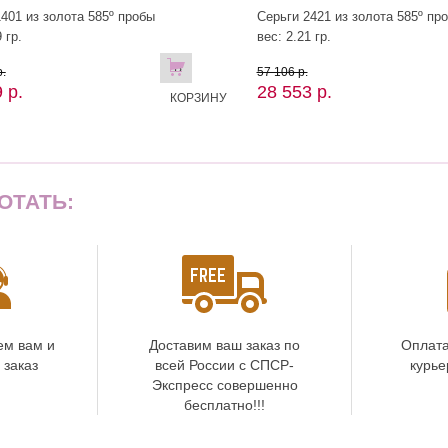
401 из золота 585º пробы
Серьги 2421 из золота 585º пр
 гр.
вес: 2.21 гр.
В
.
57 106 р.
 р.
28 553 р.
КОРЗИНУ
ОТАТЬ:
ем вам и
Доставим ваш заказ по
Оплата
 заказ
всей России с СПСР-
курье
Экспресс совершенно
бесплатно!!!