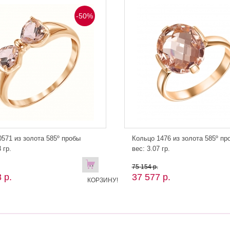
-50%
571 из золота 585º пробы
Кольцо 1476 из золота 585º пр
 гр.
вес: 3.07 гр.
В
75 154 р.
 р.
37 577 р.
КОРЗИНУ!