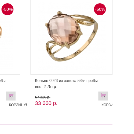
-50%
-50%
обы
Кольцо 0923 из золота 585º пробы
вес: 2.75 гр.
В
В
67 320 р.
33 660 р.
КОРЗИНУ!
КОРЗИНУ!