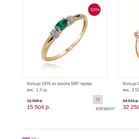
-50%
Кольцо 1976 из золота 585º пробы
Кольцо 0
вес: 1.2 гр.
вес: 2.53
В
31 008 р.
64 515 р.
15 504 р.
32 258
КОРЗИНУ!