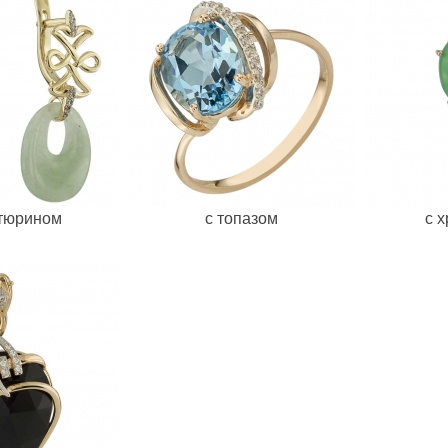
нтюрином
с топазом
c 