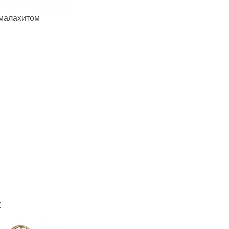
 малахитом
: