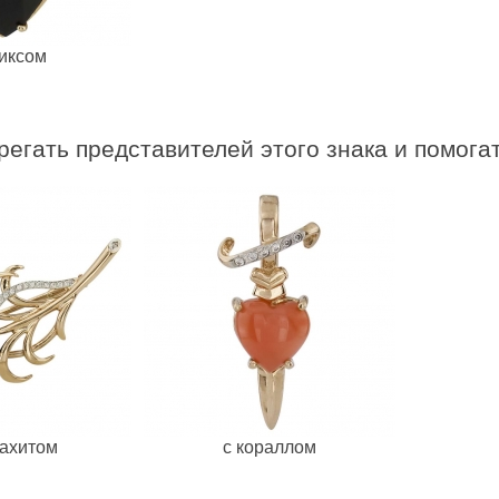
никсом
регать представителей этого знака и помога
лахитом
с кораллом