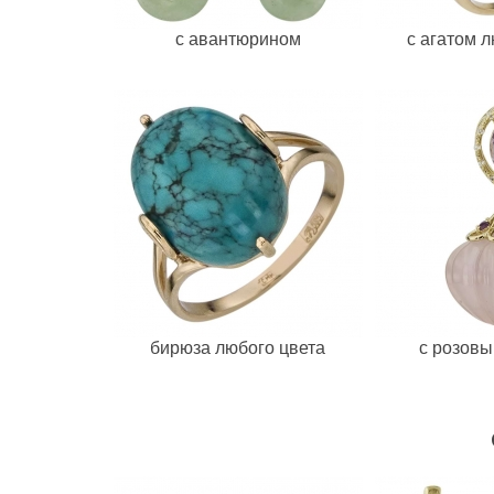
с авантюрином
с агатом 
бирюза любого цвета
с розов