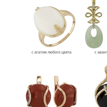
с агатом любого цвета
с ава