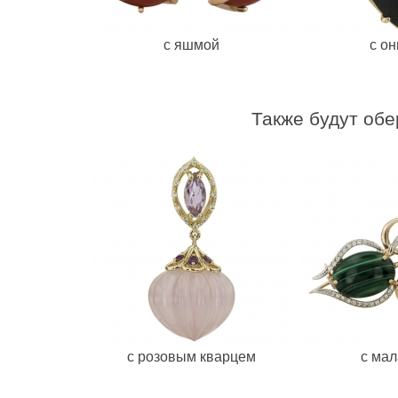
с яшмой
с о
Также будут обе
с розовым кварцем
с ма