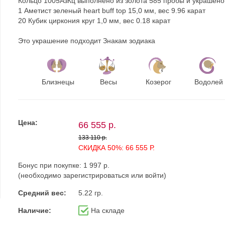
Кольцо 1005АзКц выполнено из золота 585 пробы и украшено
1 Аметист зеленый heart buff top 15,0 мм, вес 9.96 карат
20 Кубик циркония круг 1,0 мм, вес 0.18 карат
Это украшение подходит Знакам зодиака
Близнецы
Весы
Козерог
Водолей
Цена:
66 555 р.
133 110 р.
СКИДКА 50%: 66 555 Р.
Бонус при покупке:
1 997 р.
(необходимо
зарегистрироваться
или
войти
)
Средний вес:
5.22 гр.
Наличие:
На складе