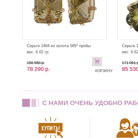
Серьги 1404 из золота 585º пробы
Серьги 1
вес: 6.02 гр.
вес: 6.62
В
156 580 р.
171 061 р
78 290 р.
85 530
КОРЗИНУ
C НАМИ ОЧЕНЬ УДОБНО РАБ