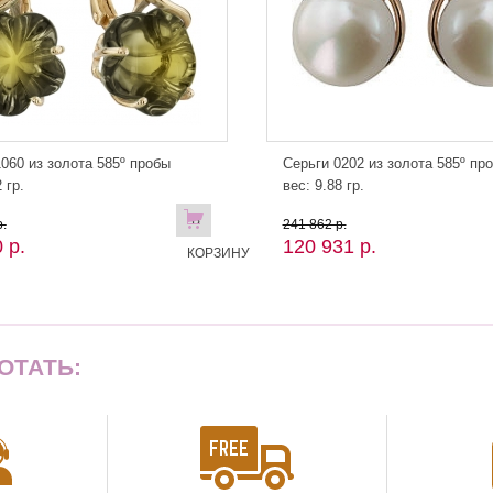
060 из золота 585º пробы
Серьги 0202 из золота 585º пр
 гр.
вес: 9.88 гр.
В
.
241 862 р.
 р.
120 931 р.
КОРЗИНУ
ОТАТЬ: