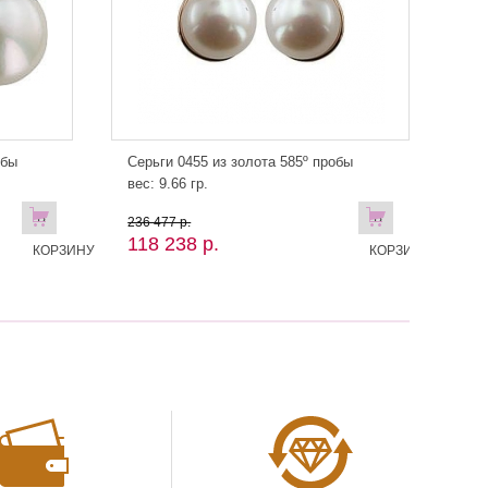
обы
Серьги 0455 из золота 585º пробы
вес: 9.66 гр.
В
В
236 477 р.
118 238 р.
КОРЗИНУ
КОРЗИНУ