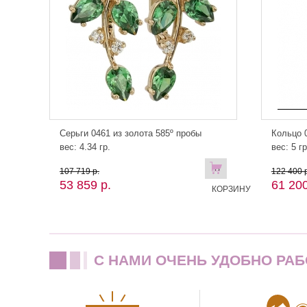
Серьги 0461 из золота 585º пробы
Кольцо 0
вес: 4.34 гр.
вес: 5 гр
В
107 719 р.
122 400 р
53 859 р.
61 200
КОРЗИНУ
C НАМИ ОЧЕНЬ УДОБНО РАБ