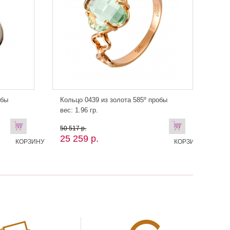
обы
Кольцо 0439 из золота 585º пробы
вес: 1.96 гр.
В
В
50 517 р.
25 259 р.
КОРЗИНУ
КОРЗИНУ!