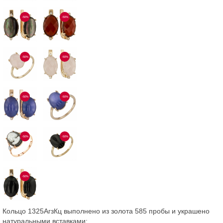
-50%
-50%
-50%
-50%
-50%
-50%
-50%
-50%
-50%
Кольцо 1325АгзКц выполнено из золота 585 пробы и украшено
натуральными вставками: