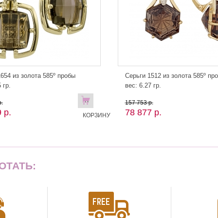
654 из золота 585º пробы
Серьги 1512 из золота 585º пр
 гр.
вес: 6.27 гр.
В
.
157 753 р.
 р.
78 877 р.
КОРЗИНУ
ОТАТЬ: