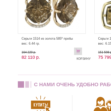
Серьги 1514 из золота 585º пробы
Серьги 1
вес: 6.44 гр.
вес: 6.15
В
164 220 р.
151 598 р
82 110 р.
75 799
КОРЗИНУ
C НАМИ ОЧЕНЬ УДОБНО РАБ