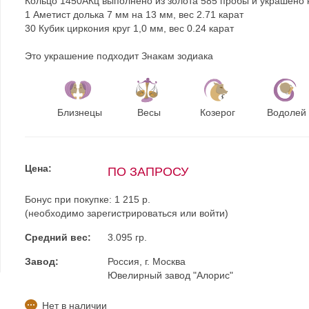
Кольцо 1450АКц выполнено из золота 585 пробы и украшено 
1 Аметист долька 7 мм на 13 мм, вес 2.71 карат
30 Кубик циркония круг 1,0 мм, вес 0.24 карат
Это украшение подходит Знакам зодиака
Близнецы
Весы
Козерог
Водолей
Цена:
ПО ЗАПРОСУ
Бонус при покупке:
1 215 р.
(необходимо
зарегистрироваться
или
войти
)
Средний вес:
3.095 гр.
Завод:
Россия, г. Москва
Ювелирный завод "Алорис"
Нет в наличии