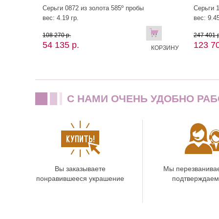
Серьги 0872 из золота 585º пробы
Серьги 1
вес: 4.19 гр.
вес: 9.45
В
108 270 р.
247 401 р
54 135 р.
123 70
КОРЗИНУ
C НАМИ ОЧЕНЬ УДОБНО РАБ
Вы заказываете
Мы перезванива
понравившееся украшение
подтверждаем