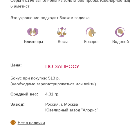
Серьги 0196 выполнены из золота 585 пробы. Ювелирное изд
6 аметист
Это украшение подходит Знакам зодиака
Близнецы
Весы
Козерог
Водолей
Цена:
ПО ЗАПРОСУ
Бонус при покупке:
513 р.
(необходимо
зарегистрироваться
или
войти
)
Средний вес:
4.31 гр.
Завод:
Россия, г. Москва
Ювелирный завод "Алорис"
Нет в наличии