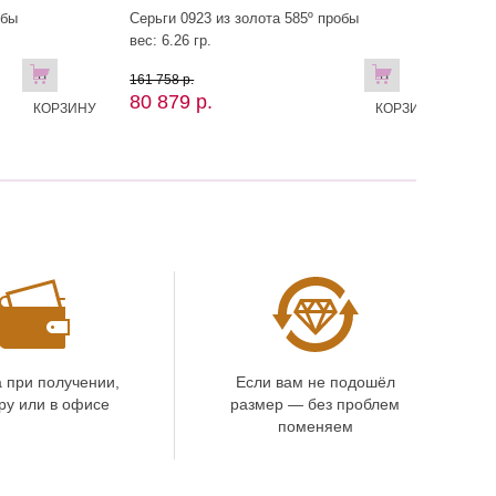
обы
Серьги 0923 из золота 585º пробы
вес: 6.26 гр.
В
В
161 758 р.
80 879 р.
КОРЗИНУ
КОРЗИНУ
 при получении,
Если вам не подошёл
ру или в офисе
размер — без проблем
поменяем