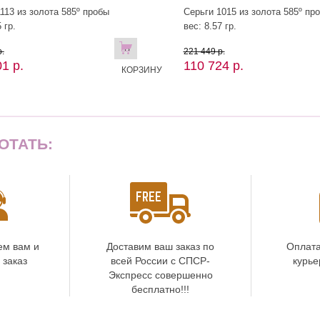
113 из золота 585º пробы
Серьги 1015 из золота 585º пр
 гр.
вес: 8.57 гр.
В
.
221 449 р.
1 р.
110 724 р.
КОРЗИНУ
ОТАТЬ:
ем вам и
Доставим ваш заказ по
Оплата
 заказ
всей России с СПСР-
курье
Экспресс совершенно
бесплатно!!!