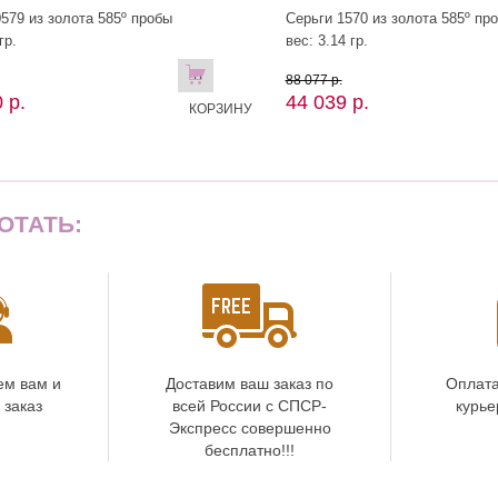
579 из золота 585º пробы
Серьги 1570 из золота 585º пр
гр.
вес: 3.14 гр.
В
88 077 р.
 р.
44 039 р.
КОРЗИНУ
ОТАТЬ:
ем вам и
Доставим ваш заказ по
Оплата
 заказ
всей России с СПСР-
курье
Экспресс совершенно
бесплатно!!!