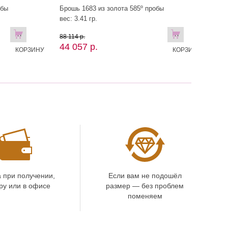
обы
Брошь 1683 из золота 585º пробы
вес: 3.41 гр.
В
В
88 114 р.
44 057 р.
КОРЗИНУ
КОРЗИНУ
 при получении,
Если вам не подошёл
ру или в офисе
размер — без проблем
поменяем