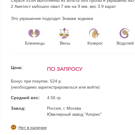
Серьги 915А выполнены из золота 585 пробы и украшены нат
2 Аметист кабошон овал 7 мм на 9 мм, вес 3.9 карат
Это украшение подходит Знакам зодиака
Близнецы
Весы
Козерог
Водолей
Цена:
ПО ЗАПРОСУ
Бонус при покупке:
524 р.
(необходимо
зарегистрироваться
или
войти
)
Средний вес:
4.56 гр.
Завод:
Россия, г. Москва
Ювелирный завод "Алорис"
Нет в наличии