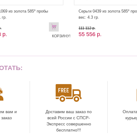
069 из золота 585º пробы
Серьги 0439 из золота 585º пр
 гр.
вес: 4.3 гр.
В
.
111 112 р.
 р.
55 556 р.
КОРЗИНУ!
ОТАТЬ:
ем вам и
Доставим ваш заказ по
Оплата
 заказ
всей России с СПСР-
курье
Экспресс совершенно
бесплатно!!!