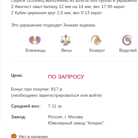
Серьги 1035АКц выполнены из золота 585 пробы и украшены
2 Аметист овал fantasy 12 мм на 14 мм, вес 17.95 карат
2 Кубик циркония круг 2,0 мм, вес 0.13 карат
Это украшение подходит Знакам зодиака
Близнецы
Весы
Козерог
Водолей
Цена:
ПО ЗАПРОСУ
Бонус при покупке:
817 р.
(необходимо
зарегистрироваться
или
войти
)
Средний вес:
7.11 гр.
Завод:
Россия, г. Москва
Ювелирный завод "Алорис"
Нет в наличии