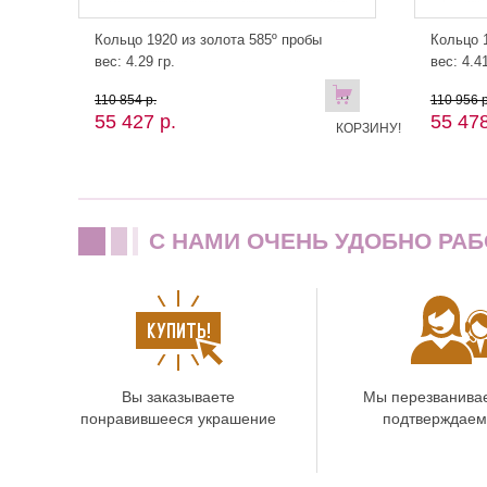
Кольцо 1920 из золота 585º пробы
Кольцо 1
вес: 4.29 гр.
вес: 4.41
В
110 854 р.
110 956 р
55 427 р.
55 478
КОРЗИНУ!
C НАМИ ОЧЕНЬ УДОБНО РАБ
Вы заказываете
Мы перезванива
понравившееся украшение
подтверждаем