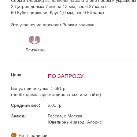
Серьги 1450ЦКц выполнены из золота 585 пробы и украшены
2 Цитрин долька 7 мм на 13 мм, вес 6.27 карат
60 Кубик циркония Круг 1,0 мм, вес 0.54 карат
Это украшение подходит Знакам зодиака
Близнецы
Цена:
ПО ЗАПРОСУ
Бонус при покупке:
1 661 р.
(необходимо
зарегистрироваться
или
войти
)
Средний вес:
5.01 гр.
Завод:
Россия, г. Москва
Ювелирный завод "Алорис"
Нет в наличии