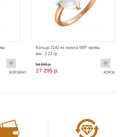
обы
Кольцо 2142 из золота 585º пробы
вес: 2.23 гр.
В
В
54 590 р.
27 295 р.
КОРЗИНУ
КОРЗИНУ!