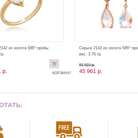
142 из золота 585º пробы
Серьги 2142 из золота 585º пр
гр.
вес: 3.76 гр.
В
91 922 р.
 р.
45 961 р.
КОРЗИНУ!
ОТАТЬ: