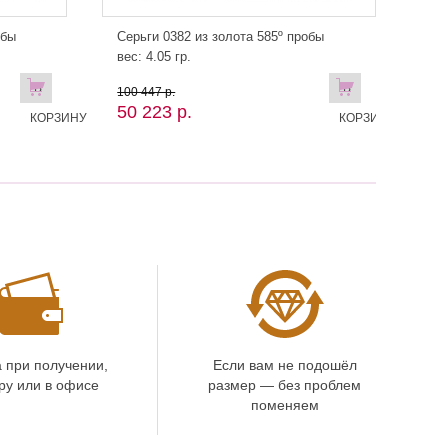
обы
Серьги 0382 из золота 585º пробы
вес: 4.05 гр.
В
В
100 447 р.
50 223 р.
КОРЗИНУ
КОРЗИНУ
 при получении,
Если вам не подошёл
ру или в офисе
размер — без проблем
поменяем