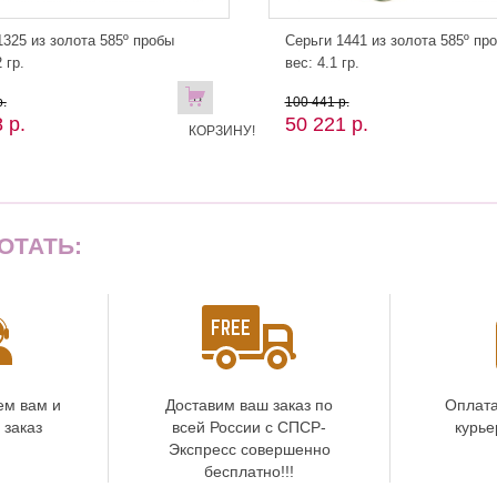
325 из золота 585º пробы
Серьги 1441 из золота 585º пр
 гр.
вес: 4.1 гр.
В
.
100 441 р.
 р.
50 221 р.
КОРЗИНУ!
ОТАТЬ:
ем вам и
Доставим ваш заказ по
Оплата
 заказ
всей России с СПСР-
курье
Экспресс совершенно
бесплатно!!!